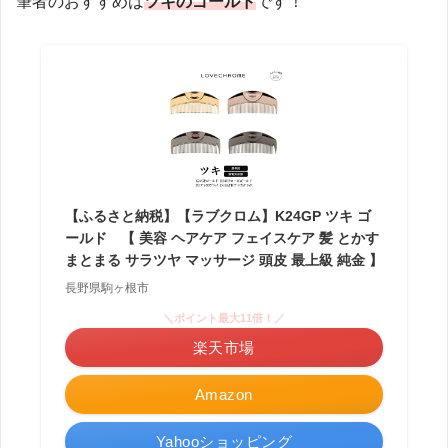
筆者のおすすめは
ツキのゴールド
です！
【ふるさと納税】【ラブクロム】K24GP ツキ ゴ
ールド 【 美容 ヘアケア フェイスケア 髪 とかす
まとまる サラツヤ マッサージ 頭皮 最上級 純金 】
長野県駒ヶ根市
＼ポイント最大11倍！／
楽天市場
Amazon
Yahooショッピング