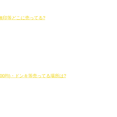
無印等どこに売ってる?
00均)・ドンキ等売ってる場所は?