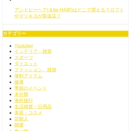
アンドビーヘア(＆be HAIR)はどこで買える？ロフト
やマツキヨが取扱店？
カテゴリー
Youtuber
インテリア・雑貨
スポーツ
ダイエット
ファッション、雑貨
便利アイテム
健康
季節のイベント
未分類
海外旅行
生活雑貨・日用品
美容・コスメ
芸能人
開運