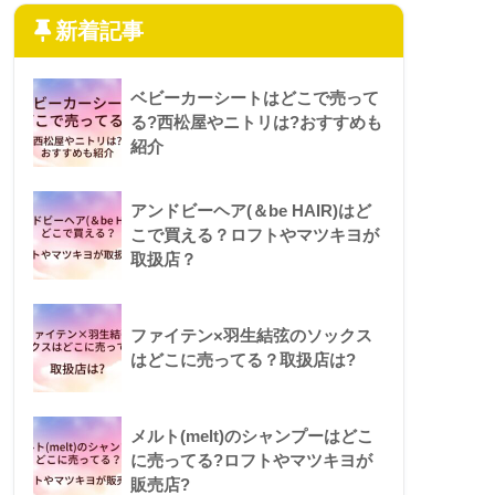
新着記事
ベビーカーシートはどこで売って
る?西松屋やニトリは?おすすめも
紹介
アンドビーヘア(＆be HAIR)はど
こで買える？ロフトやマツキヨが
取扱店？
ファイテン×羽生結弦のソックス
はどこに売ってる？取扱店は?
メルト(melt)のシャンプーはどこ
に売ってる?ロフトやマツキヨが
販売店?