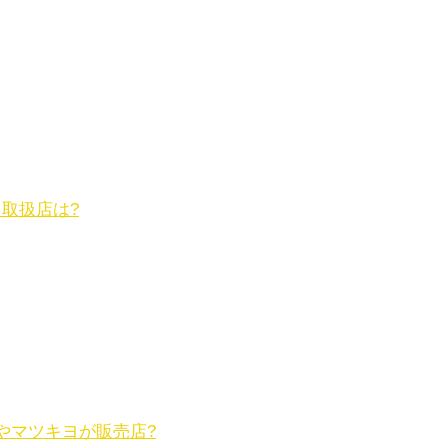
取扱店は?
トやマツキヨが販売店?