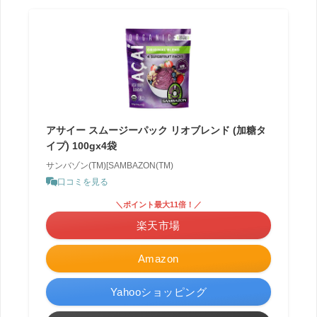
アサイー スムージーパック リオブレンド (加糖タ
イプ) 100gx4袋
サンバゾン(TM)[SAMBAZON(TM)
口コミを見る
＼ポイント最大11倍！／
楽天市場
Amazon
Yahooショッピング