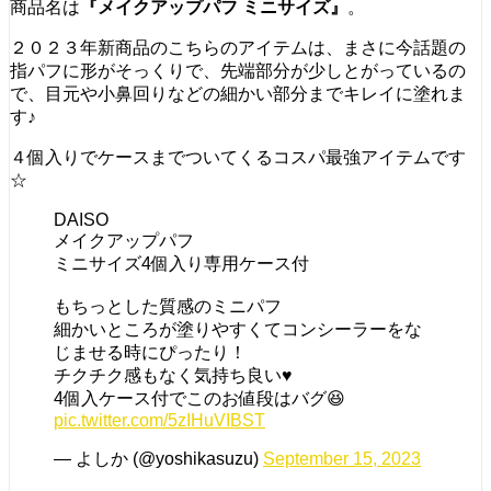
商品名は
『メイクアップパフ ミニサイズ』
。
２０２３年新商品のこちらのアイテムは、まさに今話題の
指パフに形がそっくりで、先端部分が少しとがっているの
で、目元や小鼻回りなどの細かい部分までキレイに塗れま
す♪
４個入りでケースまでついてくるコスパ最強アイテムです
☆
DAISO
メイクアップパフ
ミニサイズ4個入り専用ケース付
もちっとした質感のミニパフ
細かいところが塗りやすくてコンシーラーをな
じませる時にぴったり！
チクチク感もなく気持ち良い♥
4個入ケース付でこのお値段はバグ😆
pic.twitter.com/5zIHuVIBST
— よしか (@yoshikasuzu)
September 15, 2023