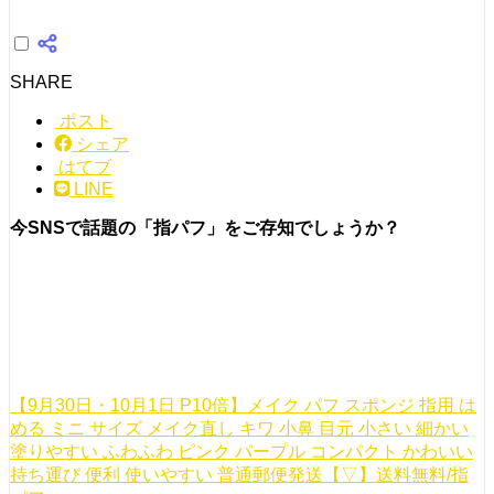
SHARE
ポスト
シェア
はてブ
LINE
今SNSで話題の「指パフ」をご存知でしょうか？
【9月30日・10月1日 P10倍】メイク パフ スポンジ 指用 は
める ミニ サイズ メイク直し キワ 小鼻 目元 小さい 細かい
塗りやすい ふわふわ ピンク パープル コンパクト かわいい
持ち運び 便利 使いやすい 普通郵便発送【▽】送料無料/指