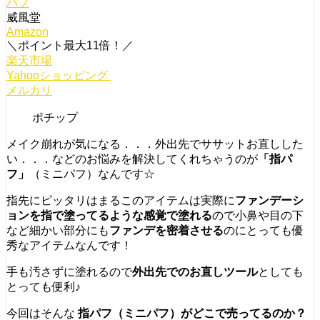
パフ
威風堂
Amazon
＼ポイント最大11倍！／
楽天市場
Yahooショッピング
メルカリ
ポチップ
メイク崩れが気になる．．．外出先でササットお直しした
い．．．などのお悩みを解決してくれちゃうのが
「指パ
フ」
（ミニパフ）なんです☆
指先にピッタリはまるこのアイテムは実際に
ファンデーシ
ョンを指で塗ってるような感覚で塗れる
ので小鼻や目の下
など細かい部分にも
ファンデを密着させる
のにとっても優
秀なアイテムなんです！
手も汚さずに塗れるので
外出先でのお直しツール
としても
とっても便利♪
今回はそんな
指パフ（ミニパフ）がどこで売ってるのか？