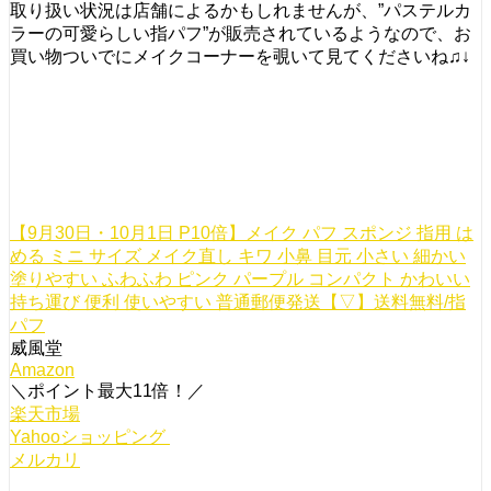
取り扱い状況は店舗によるかもしれませんが、”パステルカ
ラーの可愛らしい指パフ”が販売されているようなので、お
買い物ついでにメイクコーナーを覗いて見てくださいね♫↓
【9月30日・10月1日 P10倍】メイク パフ スポンジ 指用 は
める ミニ サイズ メイク直し キワ 小鼻 目元 小さい 細かい
塗りやすい ふわふわ ピンク パープル コンパクト かわいい
持ち運び 便利 使いやすい 普通郵便発送【▽】送料無料/指
パフ
威風堂
Amazon
＼ポイント最大11倍！／
楽天市場
Yahooショッピング
メルカリ