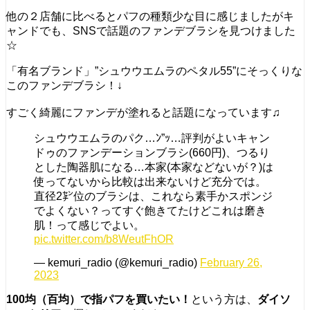
他の２店舗に比べるとパフの種類少な目に感じましたがキ
ャンドでも、SNSで話題のファンデブラシを見つけました
☆
「有名ブランド」”シュウウエムラのペタル55”にそっくりな
このファンデブラシ！↓
すごく綺麗にファンデが塗れると話題になっています♫
シュウウエムラのパク…ﾝ”ｯ…評判がよいキャン
ドゥのファンデーションブラシ(660円)、つるり
とした陶器肌になる…本家(本家などないが？)は
使ってないから比較は出来ないけど充分では。
直径2㌢位のブラシは、これなら素手かスポンジ
でよくない？ってすぐ飽きてたけどこれは磨き
肌！って感じでよい。
pic.twitter.com/b8WeutFhOR
— kemuri_radio (@kemuri_radio)
February 26,
2023
100均（百均）で指パフを買いたい！
という方は、
ダイソ