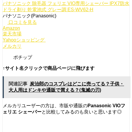
パナソニック 除毛器 フェリエ VIO専用シェーバー IPX7防水
ドライ剃り 乾電池式 グレー調 ES-WV62-H
パナソニック(Panasonic)
口コミを見る
Amazon
楽天市場
Yahooショッピング
メルカリ
ポチップ
↑サイト名クリックで商品ページに飛びます
関連記事
炭治郎のコスプレはどこに売ってる？子供・
大人用はドンキや通販で買える？(鬼滅の刃)
メルカリユーザーの方は、市販や通販の
Panasonic VIOフ
ェリエ シェーバー
と比較してみるのも良いと思います◎