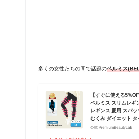
多くの女性たちの間で話題の
ベルミス(BE
【すぐに使える5%OF
ベルミス スリムレギン
レギンス 夏用 スパッ
むくみ ダイエット タ
公式 PremiumBeautyLab