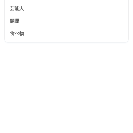
便利アイテム
健康
季節のイベント
未分類
海外旅行
生活雑貨・日用品
美容・コスメ
芸能人
開運
食べ物